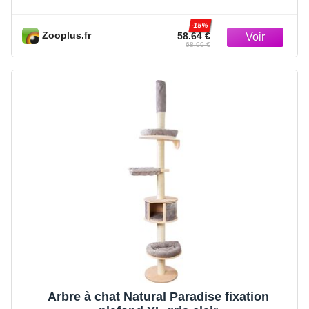
cœur de…
-15%
Zooplus.fr
58.64 €
68.99 €
Arbre à chat Natural Paradise fixation